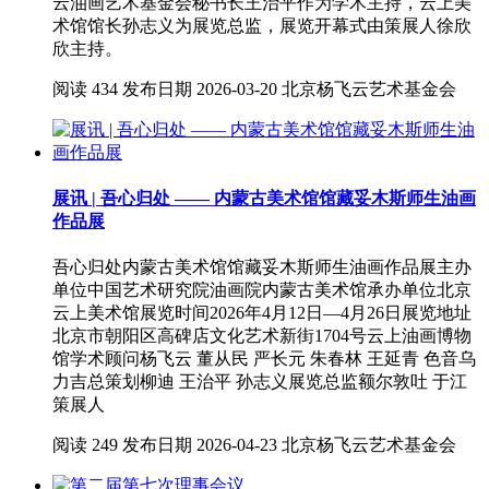
云油画艺术基金会秘书长王治平作为学术主持，云上美
术馆馆长孙志义为展览总监，展览开幕式由策展人徐欣
欣主持。
阅读
434
发布日期
2026-03-20
北京杨飞云艺术基金会
展讯 | 吾心归处 —— 内蒙古美术馆馆藏妥木斯师生油画
作品展
吾心归处内蒙古美术馆馆藏妥木斯师生油画作品展主办
单位中国艺术研究院油画院内蒙古美术馆承办单位北京
云上美术馆展览时间2026年4月12日—4月26日展览地址
北京市朝阳区高碑店文化艺术新街1704号云上油画博物
馆学术顾问杨飞云 董从民 严长元 朱春林 王延青 色音乌
力吉总策划柳迪 王治平 孙志义展览总监额尔敦吐 于江
策展人
阅读
249
发布日期
2026-04-23
北京杨飞云艺术基金会