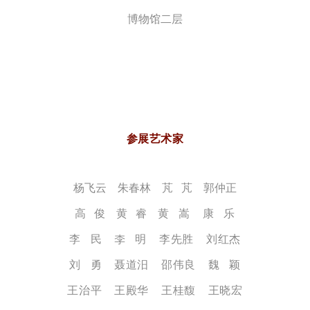
博物馆二层
参展艺术家
杨飞云 朱春林 芃 芃 郭仲正
高 俊 黄 睿
黄 嵩 康 乐
李 民 李 明 李先胜 刘红杰
刘 勇 聂道汨 邵伟良 魏 颖
王治平 王殿华 王桂馥 王晓宏