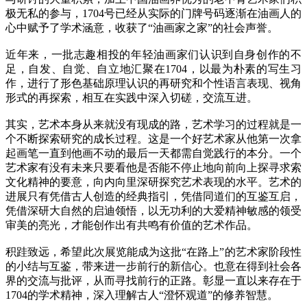
极无私的参与，1704号已经从实际的门牌号码逐渐在油画人的
心中赋予了学术涵意，收获了“油画家之家”的社会声誉。
近年来，一批志趣相投的年轻油画家们认识到自身创作的不
足，自发、自觉、自立地汇聚在1704，以最为朴素的写生习
作，进行了形色基础原理认识的再研究和个性语言表现、视角
形式的再探索，相互在实践中深入切磋，交流互进。
其实，艺术本身从来就没有现成的路，艺术学习的过程就是一
个不断探索研究的成长过程。这是一个好艺术家从他第一次拿
起画笔一直到他画不动的最后一天都需自觉践行的本分。一个
艺术家有没有未来只要看他是否能不停止地向前向上探寻求索
文化精神的要意，向内向里深研探究艺术表现的水平。艺术的
进展只有凭借古人创造的经典指引，凭借同道们的互鉴互启，
凭借深研大自然的启迪领悟，以无功利的大爱精神敏感的领受
审美的亮光，才能创作出有共鸣有价值的艺术作品。
积跬致远，希望此次展览能成为这批“在路上”的艺术家阶段性
的小结与互鉴，带来进一步前行的新信心。也意在得到社会各
界的交流与批评，从而寻找前行的正路。彰显一直以来存在于
1704的学术精神，深入理解古人“澄怀观道”的修养智慧。