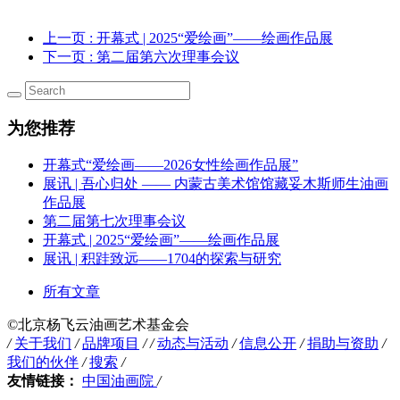
上一页
: 开幕式 | 2025“爱绘画”——绘画作品展
下一页
: 第二届第六次理事会议
为您推荐
开幕式“爱绘画——2026女性绘画作品展”
展讯 | 吾心归处 —— 内蒙古美术馆馆藏妥木斯师生油画
作品展
第二届第七次理事会议
开幕式 | 2025“爱绘画”——绘画作品展
展讯 | 积跬致远——1704的探索与研究
所有文章
©️北京杨飞云油画艺术基金会
/
关于我们
/
品牌项目
/
/
动态与活动
/
信息公开
/
捐助与资助
/
我们的伙伴
/
搜索
/
友情链接：
中国油画院
/