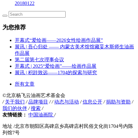
20180122
为您推荐
开幕式“爱绘画——2026女性绘画作品展”
展讯 | 吾心归处 —— 内蒙古美术馆馆藏妥木斯师生油画
作品展
第二届第七次理事会议
开幕式 | 2025“爱绘画”——绘画作品展
展讯 | 积跬致远——1704的探索与研究
所有文章
©️北京杨飞云油画艺术基金会
/
关于我们
/
品牌项目
/
/
动态与活动
/
信息公开
/
捐助与资助
/
我们的伙伴
/
搜索
/
友情链接：
中国油画院
/
地址 /北京市朝阳区高碑店乡高碑店村民俗文化街1704号内陈
列馆7号