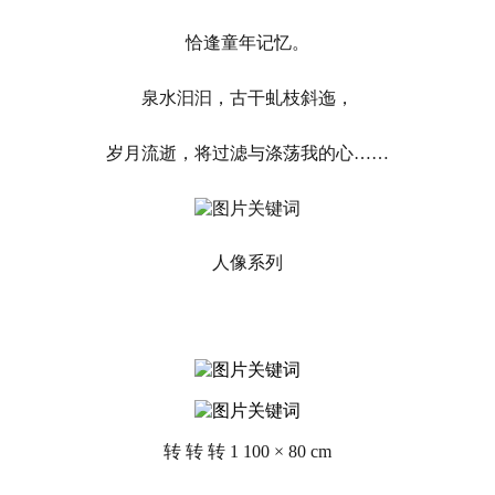
恰逢童年记忆。
泉水汩汩，古干虬枝斜迤，
岁月流逝，将过滤与涤荡我的心……
人像系列
转 转 转 1 100 × 80 cm