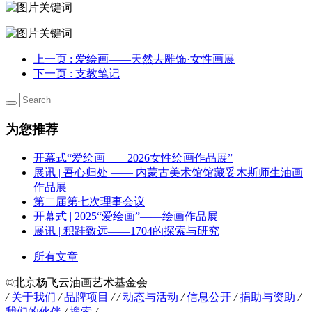
上一页
: 爱绘画——天然去雕饰·女性画展
下一页
: 支教笔记
为您推荐
开幕式“爱绘画——2026女性绘画作品展”
展讯 | 吾心归处 —— 内蒙古美术馆馆藏妥木斯师生油画
作品展
第二届第七次理事会议
开幕式 | 2025“爱绘画”——绘画作品展
展讯 | 积跬致远——1704的探索与研究
所有文章
©️北京杨飞云油画艺术基金会
/
关于我们
/
品牌项目
/
/
动态与活动
/
信息公开
/
捐助与资助
/
我们的伙伴
/
搜索
/